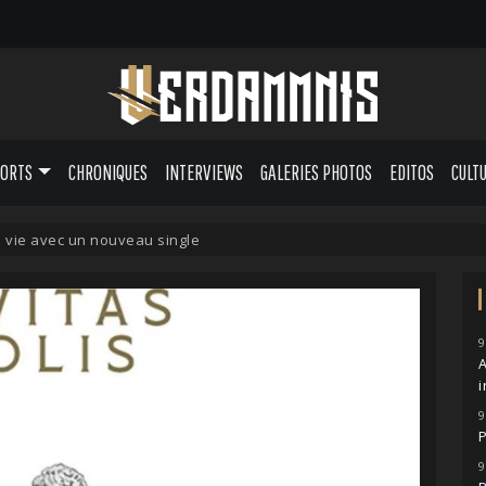
PORTS
CHRONIQUES
INTERVIEWS
GALERIES PHOTOS
EDITOS
CULT
 vie avec un nouveau single
9
A
i
9
P
9