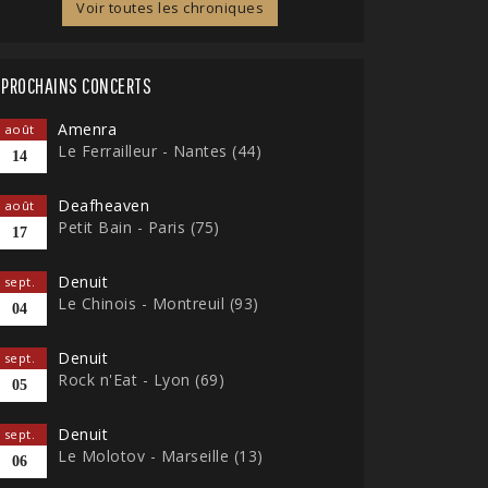
Voir toutes les chroniques
PROCHAINS CONCERTS
Amenra
août
Le Ferrailleur - Nantes (44)
14
Deafheaven
août
Petit Bain - Paris (75)
17
Denuit
sept.
Le Chinois - Montreuil (93)
04
Denuit
sept.
Rock n'Eat - Lyon (69)
05
Denuit
sept.
Le Molotov - Marseille (13)
06