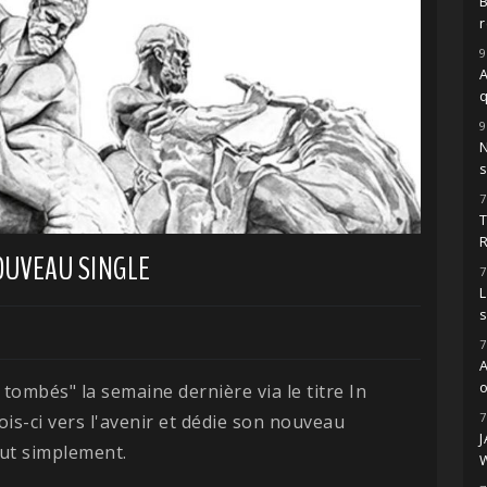
r
9
A
9
s
7
OUVEAU SINGLE
7
L
7
o
ombés" la semaine dernière via le titre In
7
ois-ci vers l'avenir et dédie son nouveau
tout simplement.