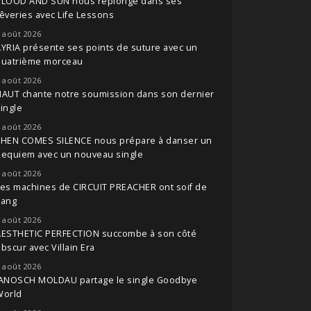
BLOOD AND SUN nous replonge dans ses
êveries avec Life Lessons
 août 2026
YRIA présente ses points de suture avec un
quatrième morceau
 août 2026
NAUT chante notre soumission dans son dernier
ingle
 août 2026
THEN COMES SILENCE nous prépare à danser un
Requiem avec un nouveau single
 août 2026
es machines de CIRCUIT PREACHER ont soif de
sang
 août 2026
AESTHETIC PERFECTION succombe à son côté
bscur avec Villain Era
 août 2026
JANOSCH MOLDAU partage le single Goodbye
World