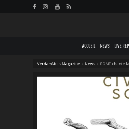
Panneau de gestion des cookies
ACCUEIL
NEWS
LIVE RE
VerdamMnis Magazine
»
News
»
ROME chante la