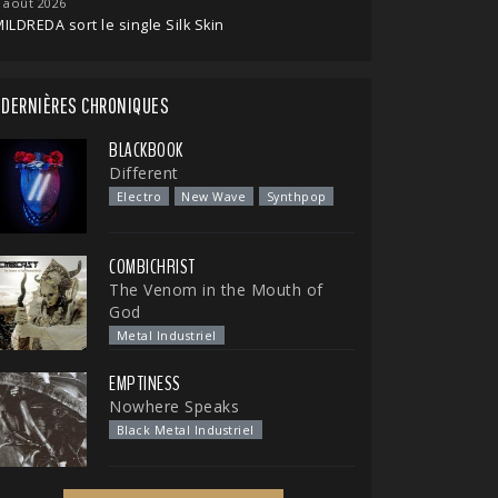
 août 2026
ILDREDA sort le single Silk Skin
DERNIÈRES CHRONIQUES
BLACKBOOK
Different
Electro
New Wave
Synthpop
COMBICHRIST
The Venom in the Mouth of
God
Metal Industriel
EMPTINESS
Nowhere Speaks
Black Metal Industriel