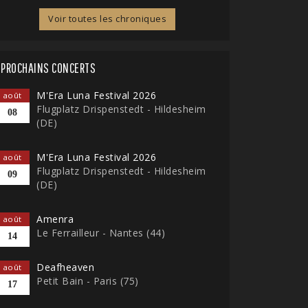
Voir toutes les chroniques
PROCHAINS CONCERTS
M'Era Luna Festival 2026
août
Flugplatz Drispenstedt - Hildesheim
08
(DE)
M'Era Luna Festival 2026
août
Flugplatz Drispenstedt - Hildesheim
09
(DE)
Amenra
août
Le Ferrailleur - Nantes (44)
14
Deafheaven
août
Petit Bain - Paris (75)
17