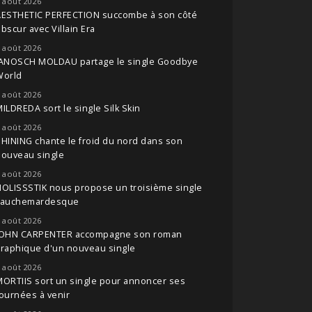
 août 2026
AESTHETIC PERFECTION succombe à son côté
bscur avec Villain Era
 août 2026
JANOSCH MOLDAU partage le single Goodbye
World
 août 2026
ILDREDA sort le single Silk Skin
 août 2026
HINING chante le froid du nord dans son
nouveau single
 août 2026
OLISSSTIK nous propose un troisième single
cauchemardesque
 août 2026
JOHN CARPENTER accompagne son roman
raphique d'un nouveau single
 août 2026
ORTIIS sort un single pour annoncer ses
ournées à venir