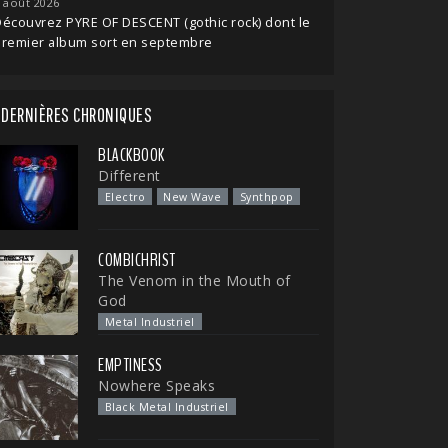
 août 2026
écouvrez PYRE OF DESCENT (gothic rock) dont le
premier album sort en septembre
DERNIÈRES CHRONIQUES
BLACKBOOK
Different
Electro
New Wave
Synthpop
COMBICHRIST
The Venom in the Mouth of
God
Metal Industriel
EMPTINESS
Nowhere Speaks
Black Metal Industriel