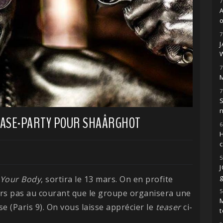
7
o
7
7
M
7
S
LEASE-PARTY POUR SHAÂRGHOT
6
H
5
g
 Your Body
, sortira le 13 mars. On en profite
5
urs pas au courant que le groupe organisera une
M
e (Paris 9). On vous laisse apprécier le
teaser
ci-
t