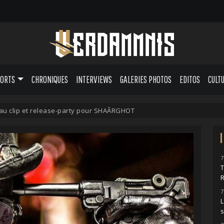
PORTS
CHRONIQUES
INTERVIEWS
GALERIES PHOTOS
EDITOS
CULT
au clip et release-party pour SHAÂRGHOT
7
7
L