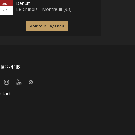
Denuit
sept.
Le Chinois - Montreuil (93)
04
Voir tout l'agenda
UIVEZ-NOUS
ntact