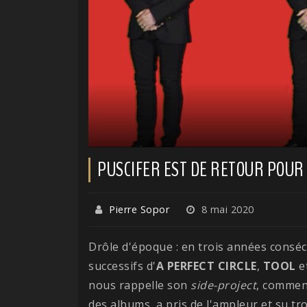
PUSCIFER EST DE RETOUR POUR
Pierre Sopor
8 mai 2020
Drôle d'époque : en trois années conséc
successifs d'
A PERFECT CIRCLE
,
TOOL
e
nous rappelle son
side-project
, commenc
des albums, a pris de l'ampleur et su tro