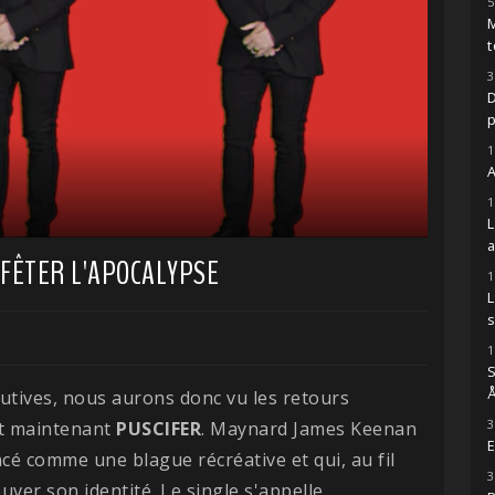
5
M
t
3
D
1
A
1
 FÊTER L'APOCALYPSE
1
s
1
S
Å
utives, nous aurons donc vu les retours
3
t maintenant
PUSCIFER
. Maynard James Keenan
E
é comme une blague récréative et qui, au fil
3
uver son identité. Le single s'appelle