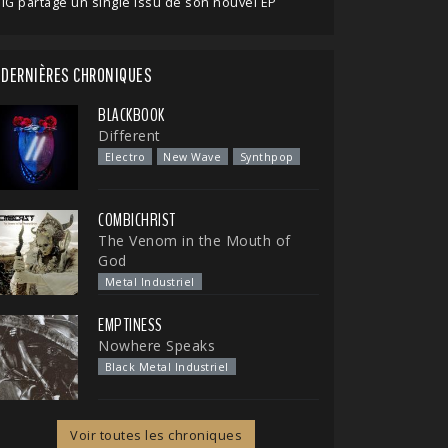
IG partage un single issu de son nouvel EP
DERNIÈRES CHRONIQUES
BLACKBOOK
Different
Electro
New Wave
Synthpop
COMBICHRIST
The Venom in the Mouth of
God
Metal Industriel
EMPTINESS
Nowhere Speaks
Black Metal Industriel
Voir toutes les chroniques