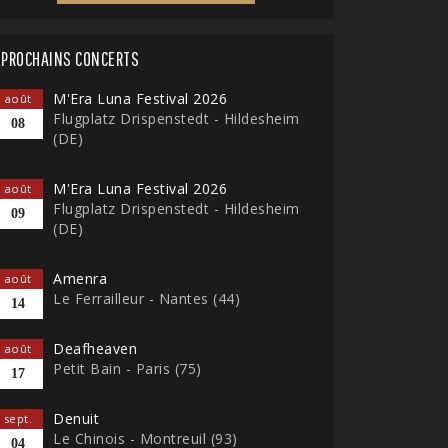
PROCHAINS CONCERTS
M'Era Luna Festival 2026
août
Flugplatz Drispenstedt - Hildesheim
08
(DE)
M'Era Luna Festival 2026
août
Flugplatz Drispenstedt - Hildesheim
09
(DE)
Amenra
août
Le Ferrailleur - Nantes (44)
14
Deafheaven
août
Petit Bain - Paris (75)
17
Denuit
sept.
Le Chinois - Montreuil (93)
04