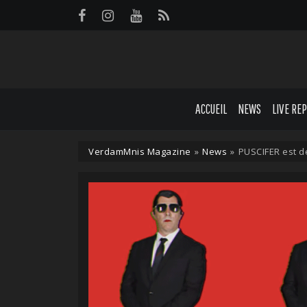
Panneau de gestion des cookies
ACCUEIL
NEWS
LIVE RE
VerdamMnis Magazine
»
News
»
PUSCIFER est de