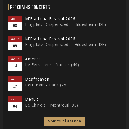
PROCHAINS CONCERTS
M'Era Luna Festival 2026
août
Flugplatz Drispenstedt - Hildesheim (DE)
08
M'Era Luna Festival 2026
août
Flugplatz Drispenstedt - Hildesheim (DE)
09
Amenra
août
Le Ferrailleur - Nantes (44)
14
Deafheaven
août
Petit Bain - Paris (75)
17
Denuit
sept.
Le Chinois - Montreuil (93)
04
Voir tout l'agenda