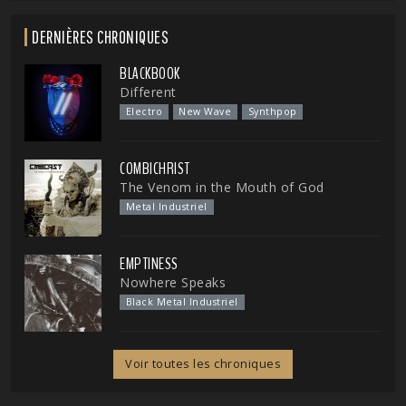
DERNIÈRES CHRONIQUES
BLACKBOOK
Different
Electro
New Wave
Synthpop
COMBICHRIST
The Venom in the Mouth of God
Metal Industriel
EMPTINESS
Nowhere Speaks
Black Metal Industriel
Voir toutes les chroniques