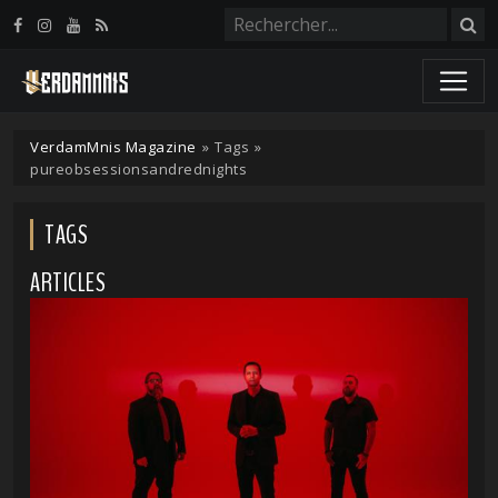
Panneau de gestion des cookies
VerdamMnis Magazine
»
Tags
»
pureobsessionsandrednights
TAGS
ARTICLES