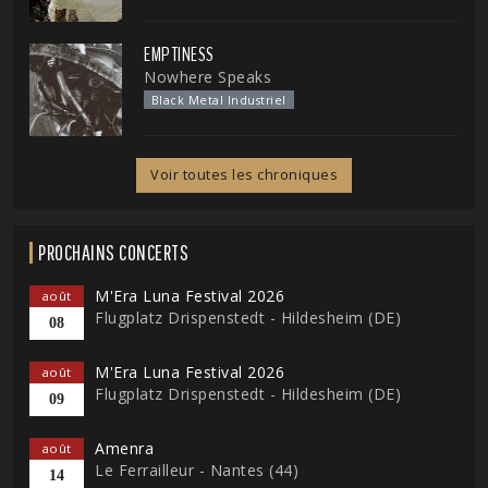
EMPTINESS
Nowhere Speaks
Black Metal Industriel
Voir toutes les chroniques
PROCHAINS CONCERTS
M'Era Luna Festival 2026
août
Flugplatz Drispenstedt - Hildesheim (DE)
08
M'Era Luna Festival 2026
août
Flugplatz Drispenstedt - Hildesheim (DE)
09
Amenra
août
Le Ferrailleur - Nantes (44)
14