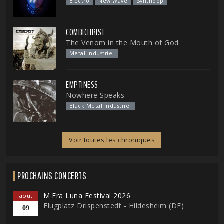
Electro
New Wave
Synthpop
COMBICHRIST
The Venom in the Mouth of God
Metal Industriel
EMPTINESS
Nowhere Speaks
Black Metal Industriel
Voir toutes les chroniques
PROCHAINS CONCERTS
M'Era Luna Festival 2026
août
Flugplatz Drispenstedt - Hildesheim (DE)
09