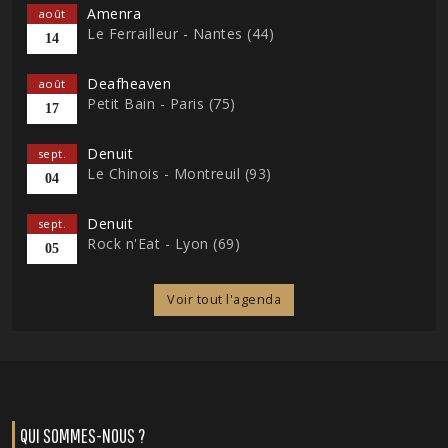
Amenra
août
Le Ferrailleur - Nantes (44)
14
Deafheaven
août
Petit Bain - Paris (75)
17
Denuit
sept.
Le Chinois - Montreuil (93)
04
Denuit
sept.
Rock n'Eat - Lyon (69)
05
Voir tout l'agenda
QUI SOMMES-NOUS ?