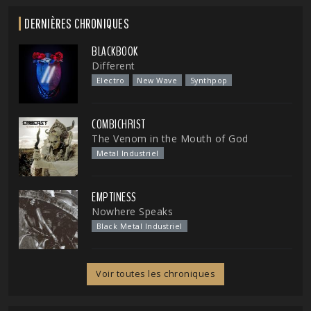
DERNIÈRES CHRONIQUES
BLACKBOOK
Different
Electro
New Wave
Synthpop
COMBICHRIST
The Venom in the Mouth of God
Metal Industriel
EMPTINESS
Nowhere Speaks
Black Metal Industriel
Voir toutes les chroniques