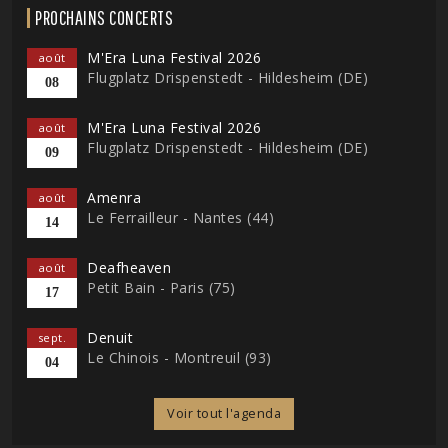
PROCHAINS CONCERTS
M'Era Luna Festival 2026
août
Flugplatz Drispenstedt - Hildesheim (DE)
08
M'Era Luna Festival 2026
août
Flugplatz Drispenstedt - Hildesheim (DE)
09
Amenra
août
Le Ferrailleur - Nantes (44)
14
Deafheaven
août
Petit Bain - Paris (75)
17
Denuit
sept.
Le Chinois - Montreuil (93)
04
Voir tout l'agenda