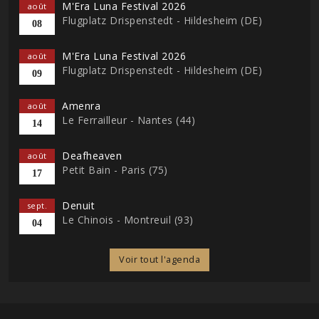
M'Era Luna Festival 2026
août
Flugplatz Drispenstedt - Hildesheim (DE)
08
M'Era Luna Festival 2026
août
Flugplatz Drispenstedt - Hildesheim (DE)
09
Amenra
août
Le Ferrailleur - Nantes (44)
14
Deafheaven
août
Petit Bain - Paris (75)
17
Denuit
sept.
Le Chinois - Montreuil (93)
04
Voir tout l'agenda