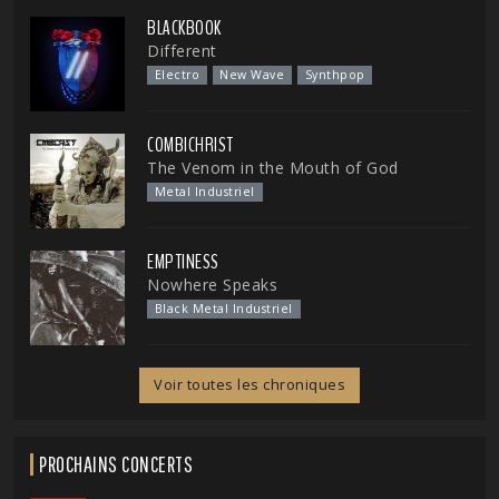
BLACKBOOK
Different
Electro
New Wave
Synthpop
COMBICHRIST
The Venom in the Mouth of God
Metal Industriel
EMPTINESS
Nowhere Speaks
Black Metal Industriel
Voir toutes les chroniques
PROCHAINS CONCERTS