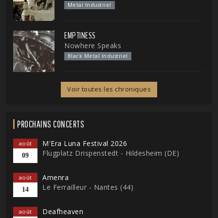
Metal Industriel
EMPTINESS
Nowhere Speaks
Black Metal Industriel
Voir toutes les chroniques
PROCHAINS CONCERTS
M'Era Luna Festival 2026
août
Flugplatz Drispenstedt - Hildesheim (DE)
09
Amenra
août
Le Ferrailleur - Nantes (44)
14
Deafheaven
août