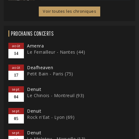
Voir toutes les chroniques
PROCHAINS CONCERTS
Amenra
août
Le Ferrailleur - Nantes (44)
14
Deafheaven
août
Petit Bain - Paris (75)
17
Denuit
sept.
Le Chinois - Montreuil (93)
04
Denuit
sept.
Rock n'Eat - Lyon (69)
05
Denuit
sept.
Le Molotov - Marseille (13)