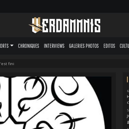
PORTS
CHRONIQUES
INTERVIEWS
GALERIES PHOTOS
EDITOS
CULT
est fini
6
H
5
g