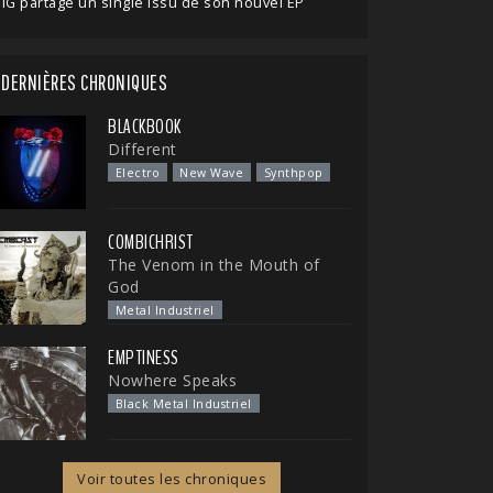
IG partage un single issu de son nouvel EP
DERNIÈRES CHRONIQUES
BLACKBOOK
Different
Electro
New Wave
Synthpop
COMBICHRIST
The Venom in the Mouth of
God
Metal Industriel
EMPTINESS
Nowhere Speaks
Black Metal Industriel
Voir toutes les chroniques