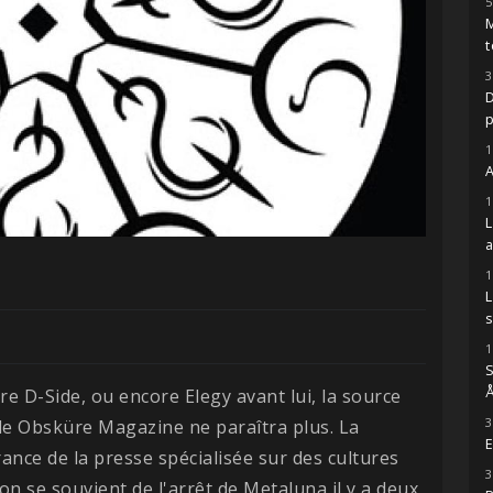
5
M
t
3
D
1
A
1
1
s
1
S
Å
re D-Side, ou encore Elegy avant lui, la source
3
de Obsküre Magazine ne paraîtra plus. La
E
France de la presse spécialisée sur des cultures
3
n se souvient de l'arrêt de Metaluna il y a deux