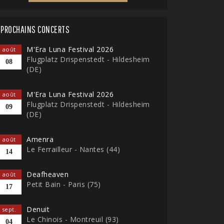
PROCHAINS CONCERTS
M'Era Luna Festival 2026
août
Flugplatz Drispenstedt - Hildesheim
08
(DE)
M'Era Luna Festival 2026
août
Flugplatz Drispenstedt - Hildesheim
09
(DE)
Amenra
août
Le Ferrailleur - Nantes (44)
14
Deafheaven
août
Petit Bain - Paris (75)
17
Denuit
sept.
Le Chinois - Montreuil (93)
04