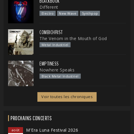
BLACKBOOK
Different
Electro
New Wave
Synthpop
COMBICHRIST
The Venom in the Mouth of God
Metal Industriel
EMPTINESS
Nowhere Speaks
Black Metal Industriel
Voir toutes les chroniques
PROCHAINS CONCERTS
M'Era Luna Festival 2026
août