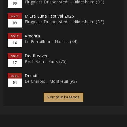
Flugplatz Drispenstedt - Hildesheim (DE)
08
M'Era Luna Festival 2026
août
Flugplatz Drispenstedt - Hildesheim (DE)
09
Amenra
août
Le Ferrailleur - Nantes (44)
14
Deafheaven
août
Petit Bain - Paris (75)
17
Denuit
sept.
Le Chinois - Montreuil (93)
04
Voir tout l'agenda