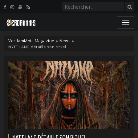
Panneau de gestion des cookies
VerdamMnis Magazine
»
News
»
NYTT LAND détaille son rituel
NYTT LAND DÉTAILLE SON RITUEL