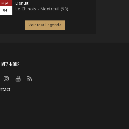
Denuit
sept.
Le Chinois - Montreuil (93)
04
Voir tout l'agenda
UIVEZ-NOUS
ntact