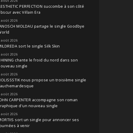
 août 2026
AESTHETIC PERFECTION succombe à son côté
bscur avec Villain Era
 août 2026
JANOSCH MOLDAU partage le single Goodbye
World
 août 2026
ILDREDA sort le single Silk Skin
 août 2026
HINING chante le froid du nord dans son
nouveau single
 août 2026
OLISSSTIK nous propose un troisième single
cauchemardesque
 août 2026
JOHN CARPENTER accompagne son roman
raphique d'un nouveau single
 août 2026
ORTIIS sort un single pour annoncer ses
ournées à venir