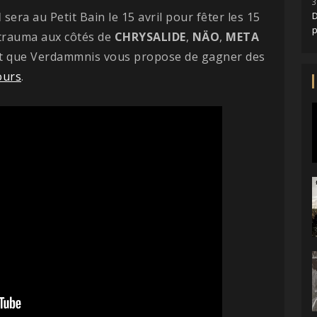
3
H
sera au Petit Bain le 15 avril pour fêter les 15
D
trauma aux côtés de
CHRYSALIDE
,
NÄO
,
META
 Et que Verdammnis vous propose de gagner des
ours
.