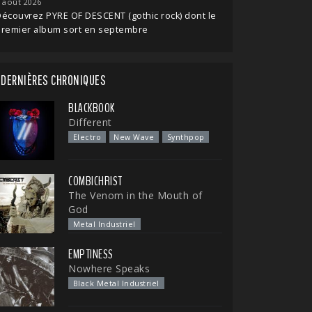
 août 2026
écouvrez PYRE OF DESCENT (gothic rock) dont le
premier album sort en septembre
DERNIÈRES CHRONIQUES
BLACKBOOK
Different
Electro
New Wave
Synthpop
COMBICHRIST
The Venom in the Mouth of
God
Metal Industriel
EMPTINESS
Nowhere Speaks
Black Metal Industriel