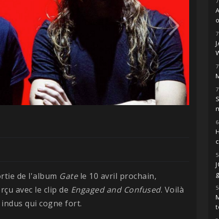
7
o
7
7
M
7
S
6
H
5
g
ortie de l'album
Gate
le 10 avril prochain,
5
çu avec le clip de
Engaged and Confused
. Voilà
M
 indus qui cogne fort.
t