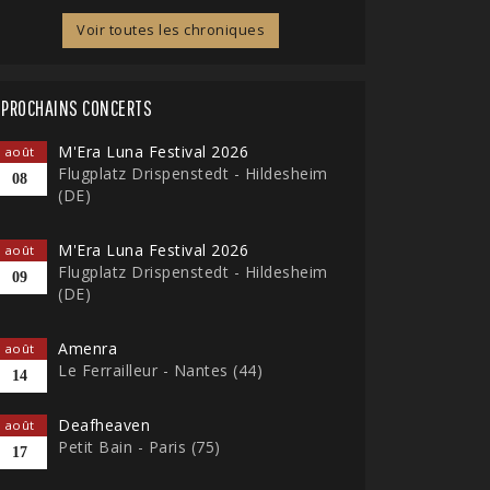
Voir toutes les chroniques
PROCHAINS CONCERTS
M'Era Luna Festival 2026
août
Flugplatz Drispenstedt - Hildesheim
08
(DE)
M'Era Luna Festival 2026
août
Flugplatz Drispenstedt - Hildesheim
09
(DE)
Amenra
août
Le Ferrailleur - Nantes (44)
14
Deafheaven
août
Petit Bain - Paris (75)
17