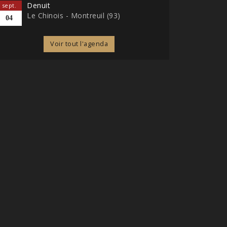
Denuit
sept.
Le Chinois - Montreuil (93)
04
Voir tout l'agenda