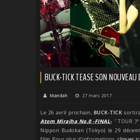
BUCK-TICK TEASE SON NOUVEAU
Mandah
27 mars 2017
Le 26 avril prochain,
BUCK-TICK
sortir
Atom Miraiha No.0 -FINAL-
TOUR
「
ア
Nippon Budokan (Tokyo) le 29 décembr
film. Pour plus d'informations,
cliquer ic