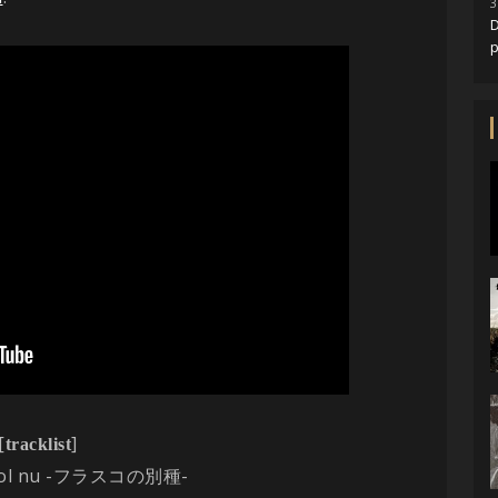
3
D
[
]
tracklist
ol nu -
-
フラスコの別種