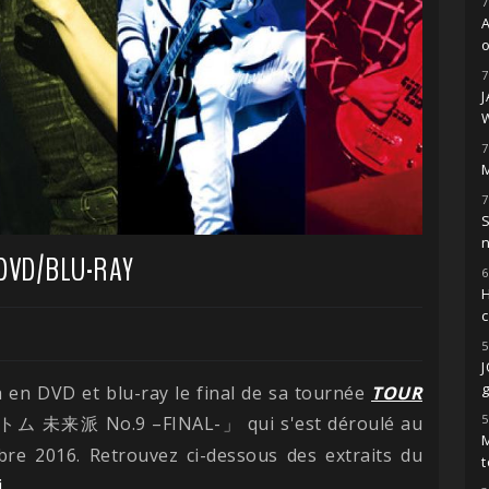
7
o
7
7
M
7
S
 DVD/BLU-RAY
6
H
5
g
a en DVD et blu-ray le final de sa tournée
TOUR
5
No.9 –FINAL-
qui s'est déroulé au
トム 未来派
」
M
e 2016. Retrouvez ci-dessous des extraits du
t
i
.