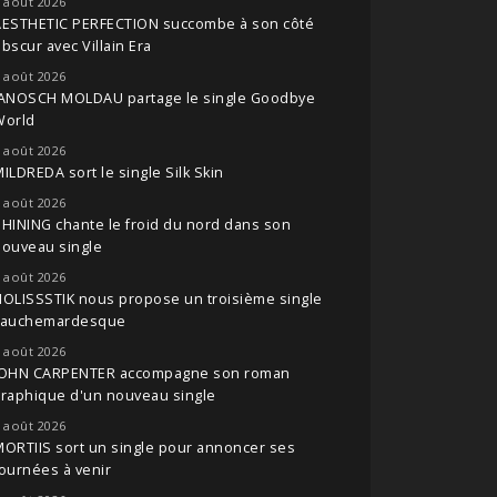
 août 2026
AESTHETIC PERFECTION succombe à son côté
bscur avec Villain Era
 août 2026
JANOSCH MOLDAU partage le single Goodbye
World
 août 2026
ILDREDA sort le single Silk Skin
 août 2026
HINING chante le froid du nord dans son
nouveau single
 août 2026
OLISSSTIK nous propose un troisième single
cauchemardesque
 août 2026
JOHN CARPENTER accompagne son roman
raphique d'un nouveau single
 août 2026
ORTIIS sort un single pour annoncer ses
ournées à venir