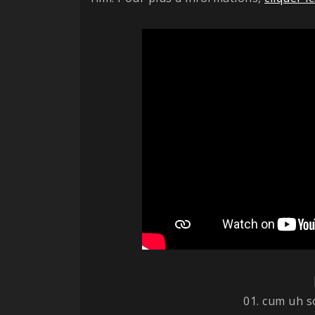
01. cum uh s