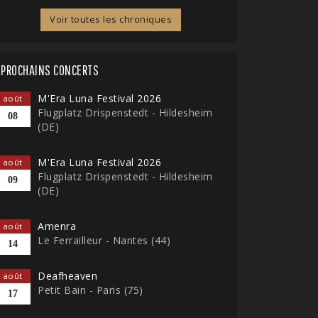
Voir toutes les chroniques
PROCHAINS CONCERTS
M'Era Luna Festival 2026
août
Flugplatz Drispenstedt - Hildesheim
08
(DE)
M'Era Luna Festival 2026
août
Flugplatz Drispenstedt - Hildesheim
09
(DE)
Amenra
août
Le Ferrailleur - Nantes (44)
14
Deafheaven
août
Petit Bain - Paris (75)
17