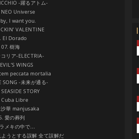
ICCHIO -
-
躍るアトム
NEO Universe
美
by, I want you.
UCKIN’ VALENTINE
. El Dorado
07.
樹海
-ELECTRIA-
ンコリア
DEVIL’S WINGS
tem peccata mortalia
E SONG -
-
未来が通る
E SEASIDE STORY
. Cuba Libre
manjusaka
珠沙華
5.
愛の葬列
ラメキの中で…
ようとする誤解 全て誤解だ