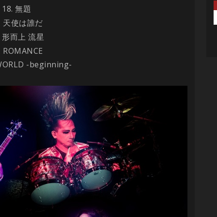
18.
無題
.
天使は誰だ
.
形而上 流星
. ROMANCE
WORLD -beginning-