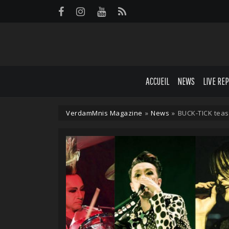
Panneau de gestion des cookies
ACCUEIL
NEWS
LIVE RE
VerdamMnis Magazine
»
News
»
BUCK-TICK tea