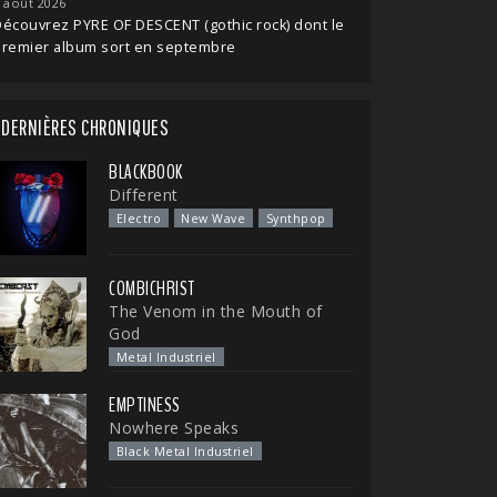
 août 2026
écouvrez PYRE OF DESCENT (gothic rock) dont le
premier album sort en septembre
DERNIÈRES CHRONIQUES
BLACKBOOK
Different
Electro
New Wave
Synthpop
COMBICHRIST
The Venom in the Mouth of
God
Metal Industriel
EMPTINESS
Nowhere Speaks
Black Metal Industriel