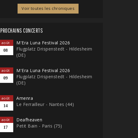
Voir toutes les chroniques
PROCHAINS CONCERTS
M'Era Luna Festival 2026
août
Flugplatz Drispenstedt - Hildesheim
08
(DE)
M'Era Luna Festival 2026
août
Flugplatz Drispenstedt - Hildesheim
09
(DE)
Amenra
août
Le Ferrailleur - Nantes (44)
14
Deafheaven
août
Petit Bain - Paris (75)
17