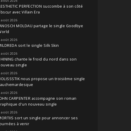
 août 2026
AESTHETIC PERFECTION succombe à son côté
bscur avec Villain Era
 août 2026
JANOSCH MOLDAU partage le single Goodbye
World
 août 2026
ILDREDA sort le single Silk Skin
 août 2026
HINING chante le froid du nord dans son
nouveau single
 août 2026
OLISSSTIK nous propose un troisième single
cauchemardesque
 août 2026
JOHN CARPENTER accompagne son roman
raphique d'un nouveau single
 août 2026
ORTIIS sort un single pour annoncer ses
ournées à venir