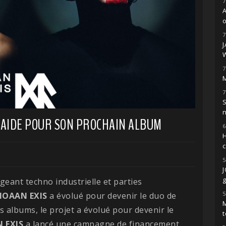
7
o
7
7
M
7
S
E AIDE POUR SON PROCHAIN ALBUM
6
H
5
g
ant techno industrielle et parties
5
MOAAN
EXIS
a évolué pour devenir le duo de
M
is albums, le projet a évolué pour devenir le
t
N
EXIS
a lancé une campagne de financement