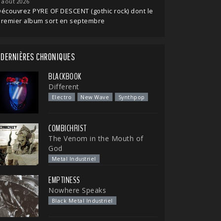
 août 2026
écouvrez PYRE OF DESCENT (gothic rock) dont le
premier album sort en septembre
DERNIÈRES CHRONIQUES
BLACKBOOK
Different
Electro
New Wave
Synthpop
COMBICHRIST
The Venom in the Mouth of
God
Metal Industriel
EMPTINESS
Nowhere Speaks
Black Metal Industriel