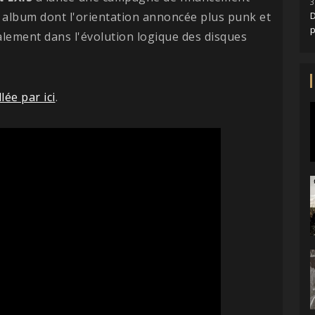
3
e album dont l'orientation annoncée plus punk et
D
inalement dans l'évolution logique des disques
llée par ici
.