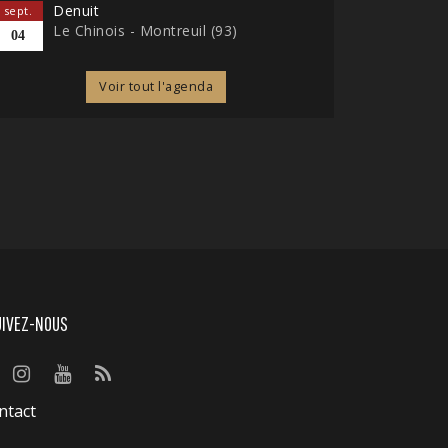
Denuit
sept.
Le Chinois - Montreuil (93)
04
Voir tout l'agenda
UIVEZ-NOUS
ntact