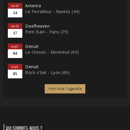
Amenra
août
Le Ferrailleur - Nantes (44)
14
Deafheaven
août
Petit Bain - Paris (75)
17
Denuit
sept.
Le Chinois - Montreuil (93)
04
Denuit
sept.
Rock n'Eat - Lyon (69)
05
Voir tout l'agenda
QUI SOMMES-NOUS ?