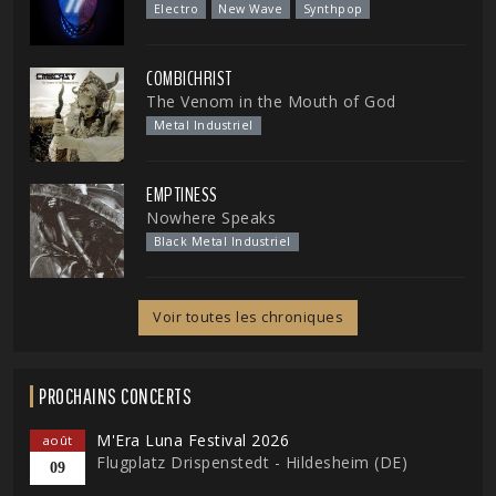
Electro
New Wave
Synthpop
COMBICHRIST
The Venom in the Mouth of God
Metal Industriel
EMPTINESS
Nowhere Speaks
Black Metal Industriel
Voir toutes les chroniques
PROCHAINS CONCERTS
M'Era Luna Festival 2026
août
Flugplatz Drispenstedt - Hildesheim (DE)
09