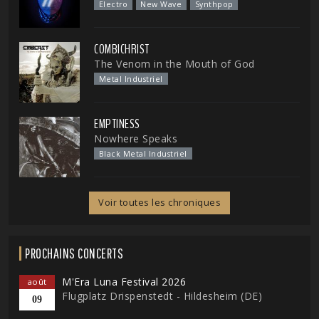
Electro
New Wave
Synthpop
COMBICHRIST
The Venom in the Mouth of God
Metal Industriel
EMPTINESS
Nowhere Speaks
Black Metal Industriel
Voir toutes les chroniques
PROCHAINS CONCERTS
M'Era Luna Festival 2026
août
Flugplatz Drispenstedt - Hildesheim (DE)
09