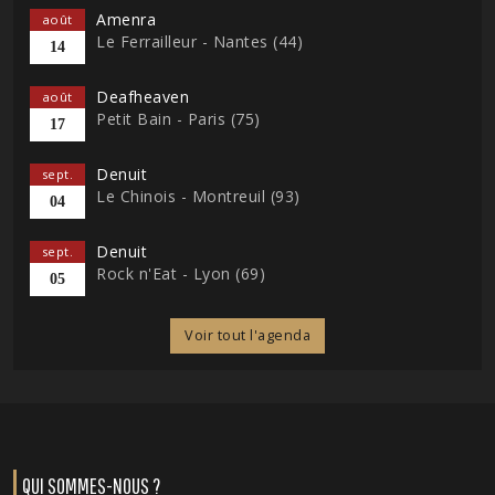
Amenra
août
Le Ferrailleur - Nantes (44)
14
Deafheaven
août
Petit Bain - Paris (75)
17
Denuit
sept.
Le Chinois - Montreuil (93)
04
Denuit
sept.
Rock n'Eat - Lyon (69)
05
Voir tout l'agenda
QUI SOMMES-NOUS ?