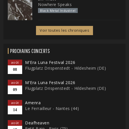
Nowhere Speaks
Black Metal Industriel
Voir toutes les chroniques
PROCHAINS CONCERTS
M'Era Luna Festival 2026
août
Flugplatz Drispenstedt - Hildesheim (DE)
08
M'Era Luna Festival 2026
août
Flugplatz Drispenstedt - Hildesheim (DE)
09
Amenra
août
Le Ferrailleur - Nantes (44)
14
Deafheaven
août
Petit Bain - Paris (75)