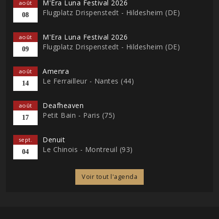
M'Era Luna Festival 2026
août
Flugplatz Drispenstedt - Hildesheim (DE)
08
M'Era Luna Festival 2026
août
Flugplatz Drispenstedt - Hildesheim (DE)
09
Amenra
août
Le Ferrailleur - Nantes (44)
14
Deafheaven
août
Petit Bain - Paris (75)
17
Denuit
sept.
Le Chinois - Montreuil (93)
04
Voir tout l'agenda