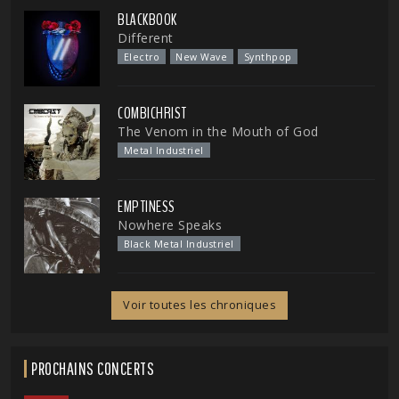
BLACKBOOK
Different
Electro
New Wave
Synthpop
COMBICHRIST
The Venom in the Mouth of God
Metal Industriel
EMPTINESS
Nowhere Speaks
Black Metal Industriel
Voir toutes les chroniques
PROCHAINS CONCERTS