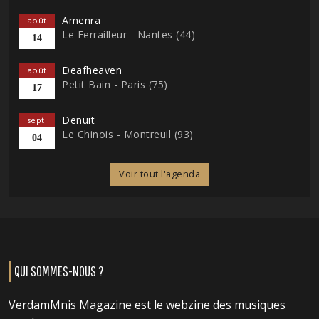
Amenra
août
Le Ferrailleur - Nantes (44)
14
Deafheaven
août
Petit Bain - Paris (75)
17
Denuit
sept.
Le Chinois - Montreuil (93)
04
Voir tout l'agenda
QUI SOMMES-NOUS ?
VerdamMnis Magazine est le webzine des musiques