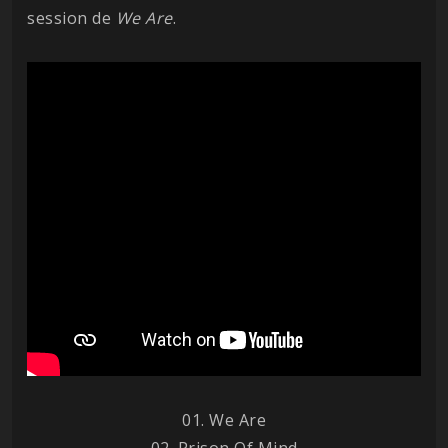
session de
We Are
.
01. We Are
02. Prison Of Mind