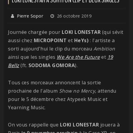
Pierre Sopor
26 octobre 2019
Journée chargée pour
LOKI
LONESTAR
(qui sévit
aussi chez
MICROPOINT
et
HeYs)
: l'artiste a
sorti aujourd'hui le clip du morceau
Ambition
ainsi que les singles
We Are the Future
et
19
Bellz
(ft.
SODOMA GOMORA
).
Tous ces morceaux annoncent la sortie
prochaine de l'album
Show no Mercy
, attendu
pour le 5 décembre chez Atypeek Music et
Yearning Music.
On vous rappelle que
LOKI
LONESTAR
jouera à
Paris
le 9 novembre prochain
à la Gare XP, en