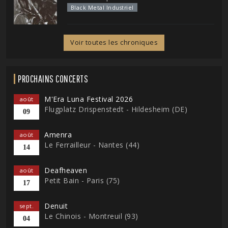
Black Metal Industriel
Voir toutes les chroniques
PROCHAINS CONCERTS
M'Era Luna Festival 2026
août
Flugplatz Drispenstedt - Hildesheim (DE)
09
Amenra
août
Le Ferrailleur - Nantes (44)
14
Deafheaven
août
Petit Bain - Paris (75)
17
Denuit
sept.
Le Chinois - Montreuil (93)
04