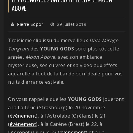
ABOVE
Pierre Sopor
29 juillet 2019
Troisième clip issu du merveilleux
Data Mirage
Tangram
des
YOUNG GODS
sorti plus tôt cette
année,
Moon Above
, avec son ambiance
mystérieuse, ses cuivres et sa vidéo aux effets
aquarelle a tout de la bande-son idéale pour vos
nuits d'errance estivale.
On vous rappelle que les
YOUNG
GODS
joueront
à la Laiterie (Strasbourg) le 20 novembre
(
événement
), à l'Astrolabe (Orélans) le 21
(
événement
), à la Carène (Brest) le 22, à
l'Aéronef (Lille) le 23 (
événement
) et à La