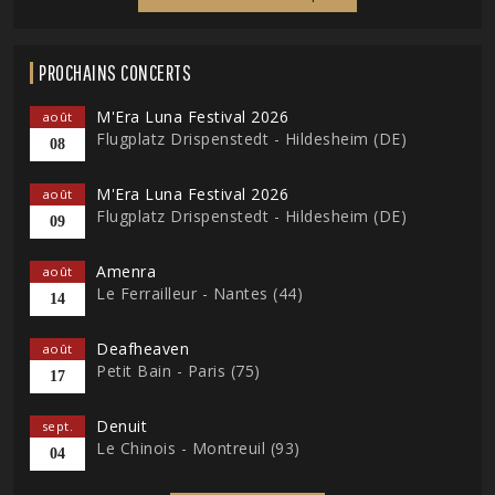
PROCHAINS CONCERTS
M'Era Luna Festival 2026
août
Flugplatz Drispenstedt - Hildesheim (DE)
08
M'Era Luna Festival 2026
août
Flugplatz Drispenstedt - Hildesheim (DE)
09
Amenra
août
Le Ferrailleur - Nantes (44)
14
Deafheaven
août
Petit Bain - Paris (75)
17
Denuit
sept.
Le Chinois - Montreuil (93)
04