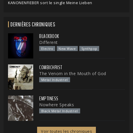
KANONENFIEBER sort le single Meine Lieben
DERNIÈRES CHRONIQUES
BLACKBOOK
Different
Electro
New Wave
Synthpop
COMBICHRIST
The Venom in the Mouth of God
Metal Industriel
EMPTINESS
Nowhere Speaks
Black Metal Industriel
Voir toutes les chroniques