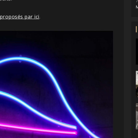
7
M
proposés par ici
.