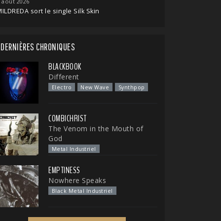
 août 2026
ILDREDA sort le single Silk Skin
DERNIÈRES CHRONIQUES
BLACKBOOK
Different
Electro
New Wave
Synthpop
COMBICHRIST
The Venom in the Mouth of
God
Metal Industriel
EMPTINESS
Nowhere Speaks
Black Metal Industriel