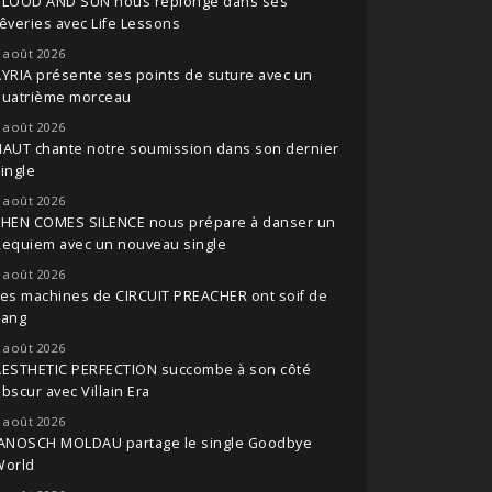
BLOOD AND SUN nous replonge dans ses
êveries avec Life Lessons
 août 2026
YRIA présente ses points de suture avec un
quatrième morceau
 août 2026
NAUT chante notre soumission dans son dernier
ingle
 août 2026
THEN COMES SILENCE nous prépare à danser un
Requiem avec un nouveau single
 août 2026
es machines de CIRCUIT PREACHER ont soif de
sang
 août 2026
AESTHETIC PERFECTION succombe à son côté
bscur avec Villain Era
 août 2026
JANOSCH MOLDAU partage le single Goodbye
World