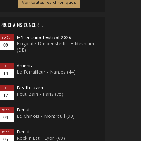
Voir toutes les chroniques
PROCHAINS CONCERTS
M'Era Luna Festival 2026
août
Flugplatz Drispenstedt - Hildesheim
09
(DE)
Amenra
août
Le Ferrailleur - Nantes (44)
14
Deafheaven
août
Petit Bain - Paris (75)
17
Denuit
sept.
Le Chinois - Montreuil (93)
04
Denuit
sept.
Rock n'Eat - Lyon (69)
05