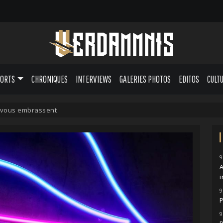
PORTS
CHRONIQUES
INTERVIEWS
GALERIES PHOTOS
EDITOS
CULT
 vous embrassent
9
A
i
9
P
9