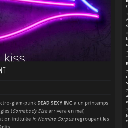
r
9
A
9
s
7
NT
7
L
7
o
lectro-glam-punk
DEAD SEXY INC
a un printemps
7
gles (
Somebody Else
arrivera en mai)
ation intitulée
In Nomine Corpus
regroupant les
édits.