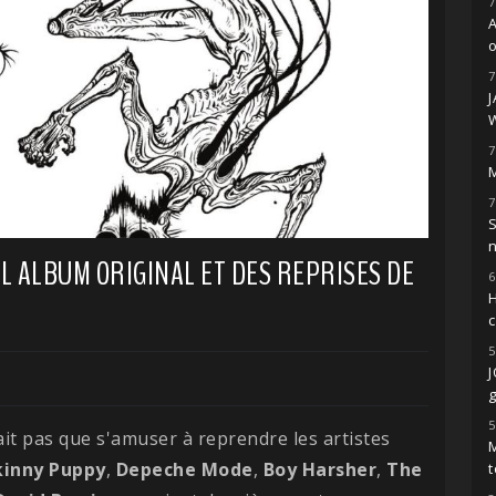
7
o
7
7
M
7
S
L ALBUM ORIGINAL ET DES REPRISES DE
6
H
5
g
5
ait pas que s'amuser à reprendre les artistes
M
kinny
Puppy
,
Depeche
Mode
,
Boy
Harsher
,
The
t