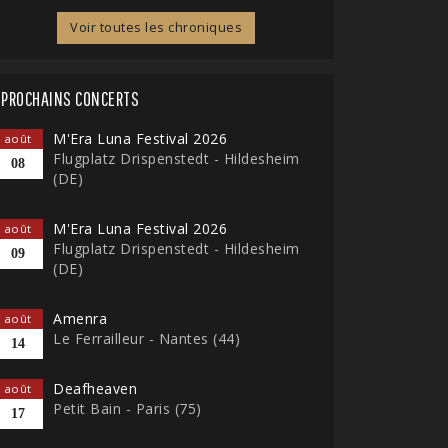
Voir toutes les chroniques
PROCHAINS CONCERTS
M'Era Luna Festival 2026
août
Flugplatz Drispenstedt - Hildesheim
08
(DE)
M'Era Luna Festival 2026
août
Flugplatz Drispenstedt - Hildesheim
09
(DE)
Amenra
août
Le Ferrailleur - Nantes (44)
14
Deafheaven
août
Petit Bain - Paris (75)
17