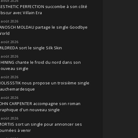
 août 2026
AESTHETIC PERFECTION succombe à son côté
bscur avec Villain Era
 août 2026
JANOSCH MOLDAU partage le single Goodbye
World
 août 2026
ILDREDA sort le single Silk Skin
 août 2026
HINING chante le froid du nord dans son
nouveau single
 août 2026
OLISSSTIK nous propose un troisième single
cauchemardesque
 août 2026
JOHN CARPENTER accompagne son roman
raphique d'un nouveau single
 août 2026
ORTIIS sort un single pour annoncer ses
ournées à venir