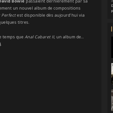
David
Bowie
passaient dernièrement par sa
3
D
nement un nouvel album de compositions
 Perfect
est disponible dès aujourd'hui via
uelques titres.
e temps que
Anal Cabaret II
, un album de...
i
.