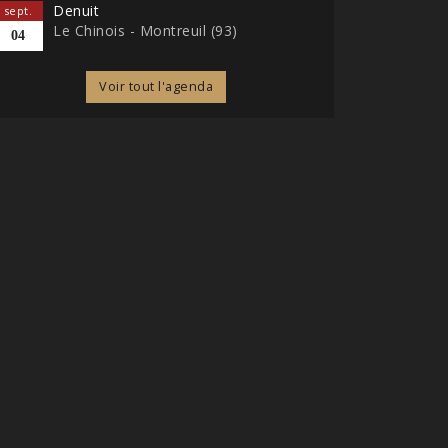
Denuit
sept.
Le Chinois - Montreuil (93)
04
Voir tout l'agenda