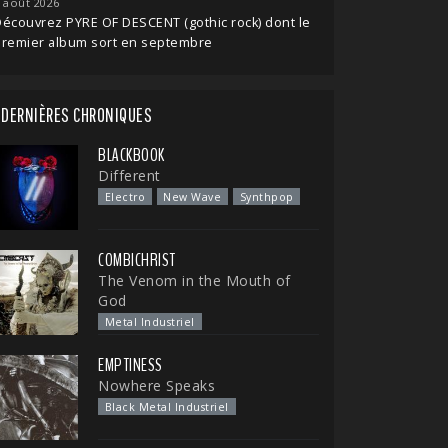
 août 2026
écouvrez PYRE OF DESCENT (gothic rock) dont le
premier album sort en septembre
DERNIÈRES CHRONIQUES
BLACKBOOK
Different
Electro
New Wave
Synthpop
COMBICHRIST
The Venom in the Mouth of
God
Metal Industriel
EMPTINESS
Nowhere Speaks
Black Metal Industriel