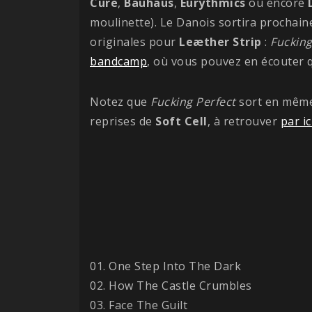
Cure
,
Bauhaus
,
Eurythmics
ou encore
moulinette). Le Danois sortira prochai
originales pour
Leæther
Strip
:
Fucking
bandcamp
, où vous pouvez en écouter q
Notez que
Fucking
Perfect
sort en mêm
reprises de
Soft
Cell
, à retrouver
par ic
01. One Step Into The Dark
02. How The Castle Crumbles
03. Face The Guilt