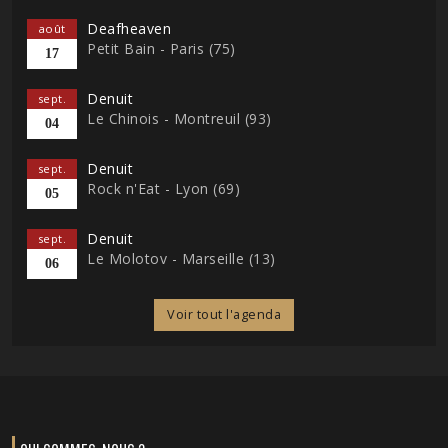
Deafheaven
août
Petit Bain - Paris (75)
17
Denuit
sept.
Le Chinois - Montreuil (93)
04
Denuit
sept.
Rock n'Eat - Lyon (69)
05
Denuit
sept.
Le Molotov - Marseille (13)
06
Voir tout l'agenda