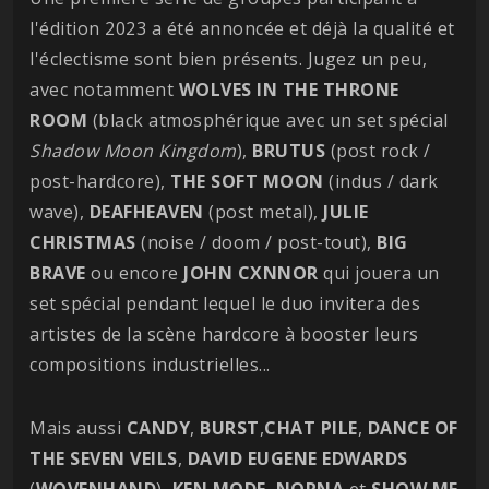
l'édition 2023 a été annoncée et déjà la qualité et
l'éclectisme sont bien présents. Jugez un peu,
avec notamment
WOLVES IN THE THRONE
ROOM
(black atmosphérique avec un set spécial
Shadow Moon Kingdom
),
BRUTUS
(post rock /
post-hardcore),
THE SOFT MOON
(indus / dark
wave),
DEAFHEAVEN
(post metal),
JULIE
CHRISTMAS
(noise / doom / post-tout),
BIG
BRAVE
ou encore
JOHN CXNNOR
qui jouera un
set spécial pendant lequel le duo invitera des
artistes de la scène hardcore à booster leurs
compositions industrielles...
Mais aussi
CANDY
,
BURST
,
CHAT PILE
,
DANCE OF
THE SEVEN VEILS
,
DAVID EUGENE EDWARDS
(
WOVENHAND
),
KEN MODE
,
NORNA
et
SHOW ME