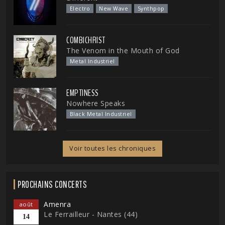
Electro
New Wave
Synthpop
COMBICHRIST
The Venom in the Mouth of God
Metal Industriel
EMPTINESS
Nowhere Speaks
Black Metal Industriel
Voir toutes les chroniques
PROCHAINS CONCERTS
Amenra
août
Le Ferrailleur - Nantes (44)
14