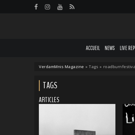
Panneau de gestion des cookies
ACCUEIL
NEWS
LIVE RE
VerdamMnis Magazine
»
Tags
»
roadburnfestiva
TAGS
ARTICLES