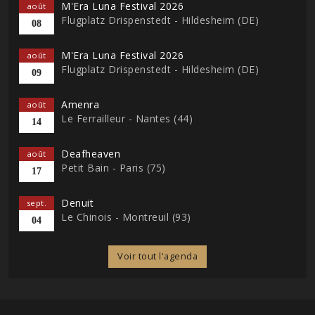
M'Era Luna Festival 2026
août
Flugplatz Drispenstedt - Hildesheim (DE)
08
M'Era Luna Festival 2026
août
Flugplatz Drispenstedt - Hildesheim (DE)
09
Amenra
août
Le Ferrailleur - Nantes (44)
14
Deafheaven
août
Petit Bain - Paris (75)
17
Denuit
sept.
Le Chinois - Montreuil (93)
04
Voir tout l'agenda