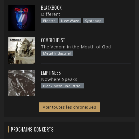
BLACKBOOK
Different
Electro
New Wave
Synthpop
COMBICHRIST
The Venom in the Mouth of God
Metal Industriel
EMPTINESS
Nowhere Speaks
Black Metal Industriel
Voir toutes les chroniques
PROCHAINS CONCERTS