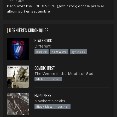
3 août 2026
Découvrez PYRE OF DESCENT (gothic rock) dont le premier
album sort en septembre
DERNIÈRES CHRONIQUES
BLACKBOOK
Different
Electro
New Wave
Synthpop
COMBICHRIST
The Venom in the Mouth of God
Metal Industriel
EMPTINESS
Nowhere Speaks
Black Metal Industriel