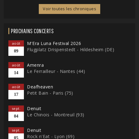
Voir toutes les chroniques
PROCHAINS CONCERTS
M'Era Luna Festival 2026
août
Flugplatz Drispenstedt - Hildesheim (DE)
09
Amenra
août
Le Ferrailleur - Nantes (44)
14
Deafheaven
août
Petit Bain - Paris (75)
17
Denuit
sept.
Le Chinois - Montreuil (93)
04
Denuit
sept.
Rock n'Eat - Lyon (69)
05