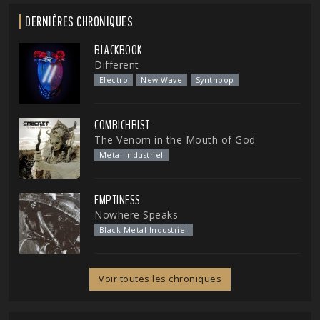
DERNIÈRES CHRONIQUES
BLACKBOOK
Different
Electro
New Wave
Synthpop
COMBICHRIST
The Venom in the Mouth of God
Metal Industriel
EMPTINESS
Nowhere Speaks
Black Metal Industriel
Voir toutes les chroniques