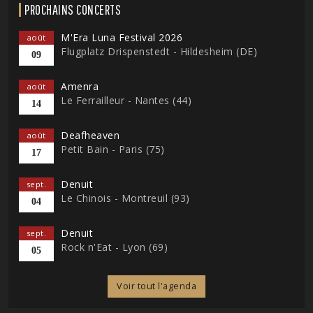
PROCHAINS CONCERTS
M'Era Luna Festival 2026
août
Flugplatz Drispenstedt - Hildesheim (DE)
09
Amenra
août
Le Ferrailleur - Nantes (44)
14
Deafheaven
août
Petit Bain - Paris (75)
17
Denuit
sept.
Le Chinois - Montreuil (93)
04
Denuit
sept.
Rock n'Eat - Lyon (69)
05
Voir tout l'agenda