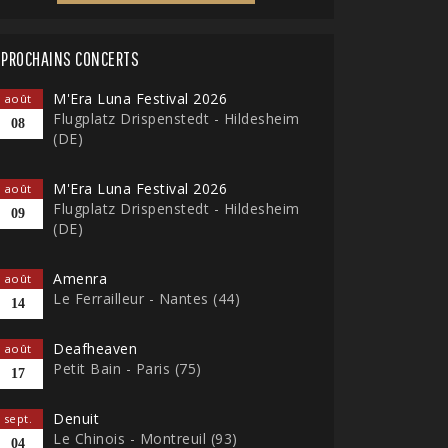
PROCHAINS CONCERTS
M'Era Luna Festival 2026
août
Flugplatz Drispenstedt - Hildesheim
08
(DE)
M'Era Luna Festival 2026
août
Flugplatz Drispenstedt - Hildesheim
09
(DE)
Amenra
août
Le Ferrailleur - Nantes (44)
14
Deafheaven
août
Petit Bain - Paris (75)
17
Denuit
sept.
Le Chinois - Montreuil (93)
04