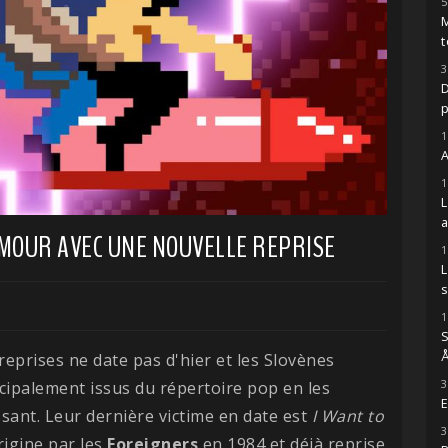
5
M
t
3
D
1
A
1
AMOUR AVEC UNE NOUVELLE REPRISE
1
s
1
S
Å
 reprises ne date pas d'hier et les Slovènes
3
cipalement issus du répertoire pop en les
E
ssant. Leur dernière victime en date est
I Want to
3
rigine par les
Foreigners
en 1984 et déjà reprise