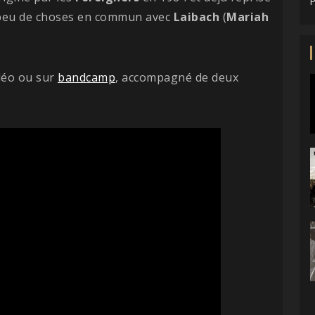
P
s peu de choses en commun avec
Laibach
(
Mariah
idéo ou sur
bandcamp
, accompagné de deux