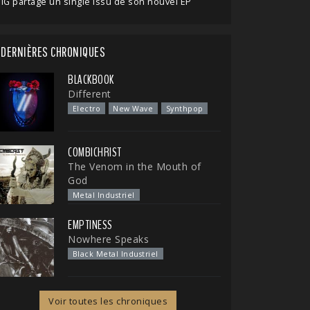
IG partage un single issu de son nouvel EP
DERNIÈRES CHRONIQUES
BLACKBOOK
Different
Electro
New Wave
Synthpop
COMBICHRIST
The Venom in the Mouth of
God
Metal Industriel
EMPTINESS
Nowhere Speaks
Black Metal Industriel
Voir toutes les chroniques