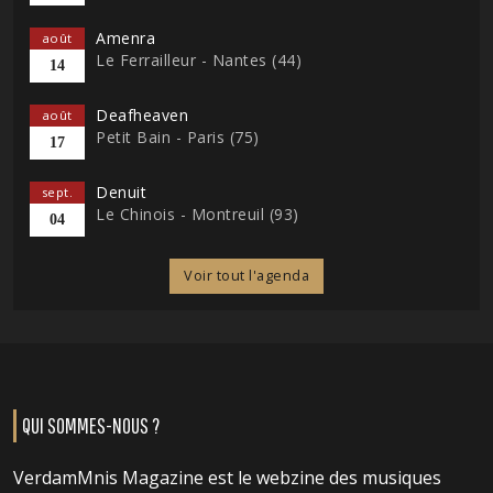
Amenra
août
Le Ferrailleur - Nantes (44)
14
Deafheaven
août
Petit Bain - Paris (75)
17
Denuit
sept.
Le Chinois - Montreuil (93)
04
Voir tout l'agenda
QUI SOMMES-NOUS ?
VerdamMnis Magazine est le webzine des musiques