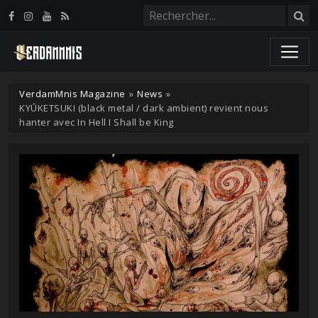
Panneau de gestion des cookies
VerdamMnis Magazine
»
News
»
KYŪKETSUKI (black metal / dark ambient) revient nous
hanter avec In Hell I Shall be King