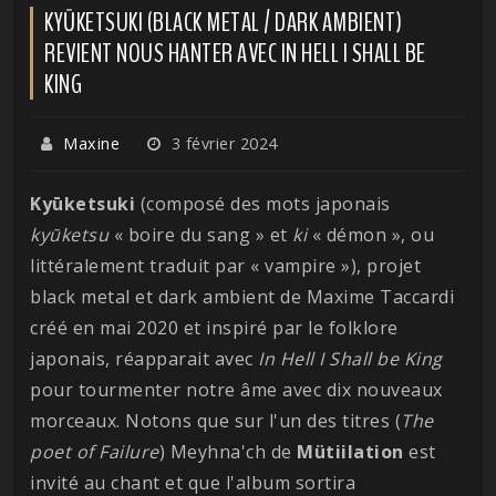
KYŪKETSUKI (BLACK METAL / DARK AMBIENT)
REVIENT NOUS HANTER AVEC IN HELL I SHALL BE
KING
Maxine
3 février 2024
Kyūketsuki
(composé des mots japonais
kyūketsu
« boire du sang » et
ki
« démon », ou
littéralement traduit par « vampire »), projet
black metal et dark ambient de Maxime Taccardi
créé en mai 2020 et inspiré par le folklore
japonais, réapparait avec
In Hell I Shall be King
pour tourmenter notre âme avec dix nouveaux
morceaux. Notons que sur l'un des titres (
The
poet of Failure
) Meyhna'ch de
Mütiilation
est
invité au chant et que l'album sortira