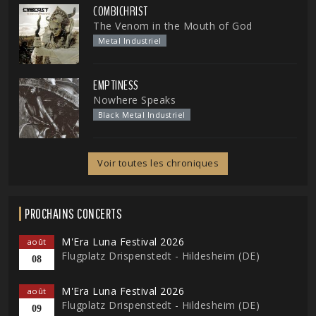
COMBICHRIST
The Venom in the Mouth of God
Metal Industriel
EMPTINESS
Nowhere Speaks
Black Metal Industriel
Voir toutes les chroniques
PROCHAINS CONCERTS
M'Era Luna Festival 2026
août
Flugplatz Drispenstedt - Hildesheim (DE)
08
M'Era Luna Festival 2026
août
Flugplatz Drispenstedt - Hildesheim (DE)
09