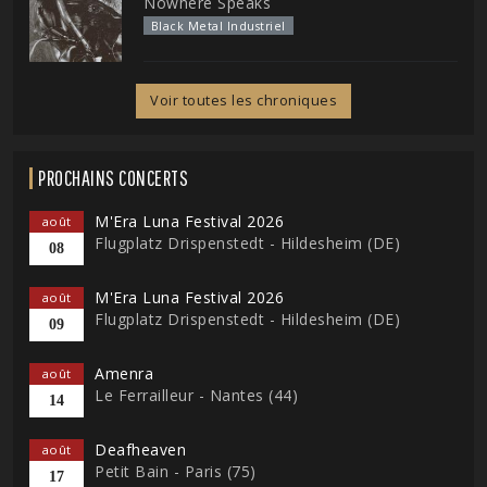
Nowhere Speaks
Black Metal Industriel
Voir toutes les chroniques
PROCHAINS CONCERTS
M'Era Luna Festival 2026
août
Flugplatz Drispenstedt - Hildesheim (DE)
08
M'Era Luna Festival 2026
août
Flugplatz Drispenstedt - Hildesheim (DE)
09
Amenra
août
Le Ferrailleur - Nantes (44)
14
Deafheaven
août
Petit Bain - Paris (75)
17