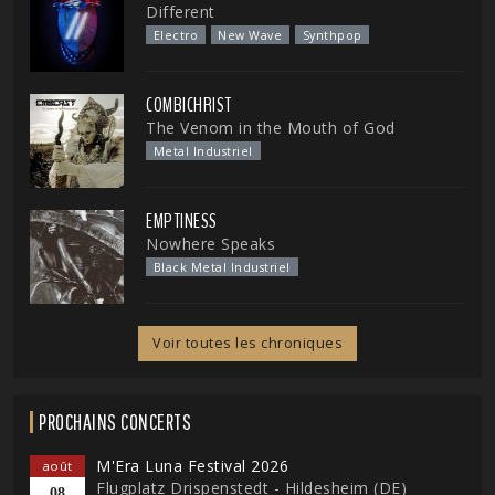
Different
Electro
New Wave
Synthpop
COMBICHRIST
The Venom in the Mouth of God
Metal Industriel
EMPTINESS
Nowhere Speaks
Black Metal Industriel
Voir toutes les chroniques
PROCHAINS CONCERTS
M'Era Luna Festival 2026
août
Flugplatz Drispenstedt - Hildesheim (DE)
08