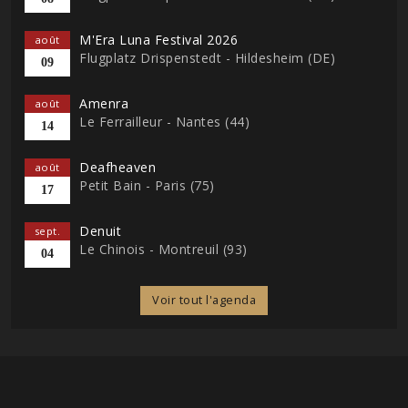
M'Era Luna Festival 2026
août
Flugplatz Drispenstedt - Hildesheim (DE)
09
Amenra
août
Le Ferrailleur - Nantes (44)
14
Deafheaven
août
Petit Bain - Paris (75)
17
Denuit
sept.
Le Chinois - Montreuil (93)
04
Voir tout l'agenda