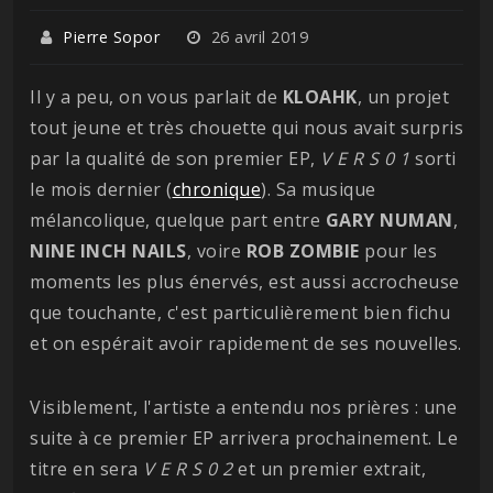
Pierre Sopor
26 avril 2019
Il y a peu, on vous parlait de
KLOAHK
, un projet
tout jeune et très chouette qui nous avait surpris
par la qualité de son premier EP,
V E R S 0 1
sorti
le mois dernier (
chronique
). Sa musique
mélancolique, quelque part entre
GARY NUMAN
,
NINE
INCH
NAILS
, voire
ROB
ZOMBIE
pour les
moments les plus énervés, est aussi accrocheuse
que touchante, c'est particulièrement bien fichu
et on espérait avoir rapidement de ses nouvelles.
Visiblement, l'artiste a entendu nos prières : une
suite à ce premier EP arrivera prochainement. Le
titre en sera
V E R S 0 2
et un premier extrait,