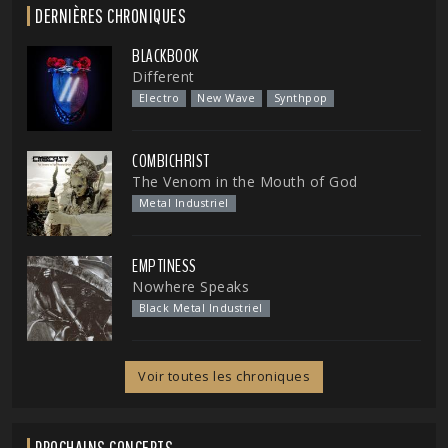
DERNIÈRES CHRONIQUES
BLACKBOOK
Different
Electro
New Wave
Synthpop
COMBICHRIST
The Venom in the Mouth of God
Metal Industriel
EMPTINESS
Nowhere Speaks
Black Metal Industriel
Voir toutes les chroniques
PROCHAINS CONCERTS