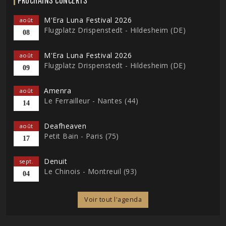
M'Era Luna Festival 2026
août
Flugplatz Drispenstedt - Hildesheim (DE)
08
M'Era Luna Festival 2026
août
Flugplatz Drispenstedt - Hildesheim (DE)
09
Amenra
août
Le Ferrailleur - Nantes (44)
14
Deafheaven
août
Petit Bain - Paris (75)
17
Denuit
sept.
Le Chinois - Montreuil (93)
04
Voir tout l'agenda