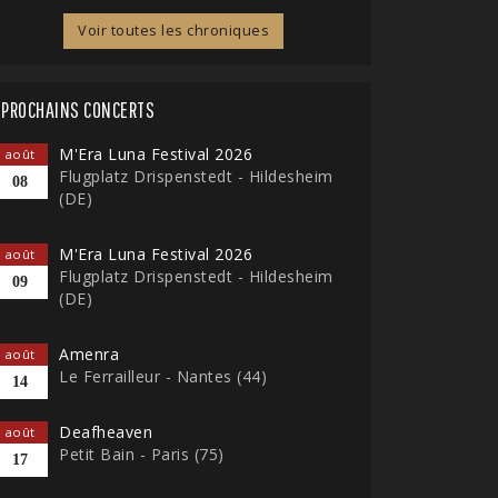
Voir toutes les chroniques
PROCHAINS CONCERTS
M'Era Luna Festival 2026
août
Flugplatz Drispenstedt - Hildesheim
08
(DE)
M'Era Luna Festival 2026
août
Flugplatz Drispenstedt - Hildesheim
09
(DE)
Amenra
août
Le Ferrailleur - Nantes (44)
14
Deafheaven
août
Petit Bain - Paris (75)
17