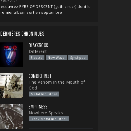
 août 2026
écouvrez PYRE OF DESCENT (gothic rock) dont le
premier album sort en septembre
DERNIÈRES CHRONIQUES
BLACKBOOK
Different
Electro
New Wave
Synthpop
COMBICHRIST
The Venom in the Mouth of
God
Metal Industriel
EMPTINESS
Nowhere Speaks
Black Metal Industriel