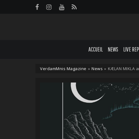
Panneau de gestion des cookies
ACCUEIL
NEWS
LIVE RE
VerdamMnis Magazine
»
News
»
KÆLAN MIKLA a