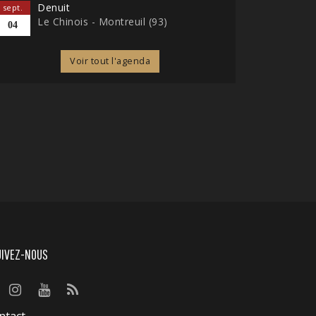
Denuit
sept.
Le Chinois - Montreuil (93)
04
Voir tout l'agenda
UIVEZ-NOUS
ntact