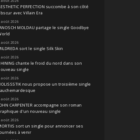
 août 2026
AESTHETIC PERFECTION succombe à son côté
bscur avec Villain Era
 août 2026
JANOSCH MOLDAU partage le single Goodbye
World
 août 2026
ILDREDA sort le single Silk Skin
 août 2026
HINING chante le froid du nord dans son
nouveau single
 août 2026
OLISSSTIK nous propose un troisième single
cauchemardesque
 août 2026
JOHN CARPENTER accompagne son roman
raphique d'un nouveau single
 août 2026
ORTIIS sort un single pour annoncer ses
ournées à venir