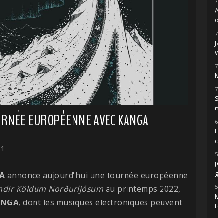
7
o
7
7
M
7
S
URNÉE EUROPÉENNE AVEC KANGA
6
H
21
5
g
A
annonce aujourd'hui une tournée européenne
5
ndir Köldum Norðurljósum
au printemps 2022,
M
ANGA
, dont les musiques électroniques peuvent
t