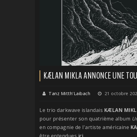
KÆLAN MIKLA ANNONCE UNE TO
Tanz Mitth'Laibach
21 octobre 20
Le trio darkwave islandais
KÆLAN MIKL
pour présenter son quatrième album
U
en compagnie de l'artiste américaine
K
être entendues
ici
.