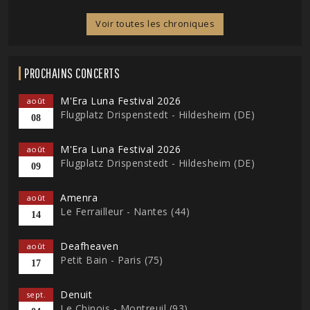
Voir toutes les chroniques
PROCHAINS CONCERTS
M'Era Luna Festival 2026
août
Flugplatz Drispenstedt - Hildesheim (DE)
08
M'Era Luna Festival 2026
août
Flugplatz Drispenstedt - Hildesheim (DE)
09
Amenra
août
Le Ferrailleur - Nantes (44)
14
Deafheaven
août
Petit Bain - Paris (75)
17
Denuit
sept.
Le Chinois - Montreuil (93)