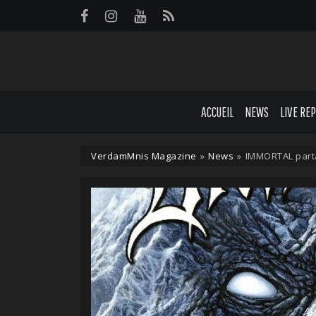
Panneau de gestion des cookies
ACCUEIL
NEWS
LIVE RE
VerdamMnis Magazine
»
News
»
IMMORTAL parta