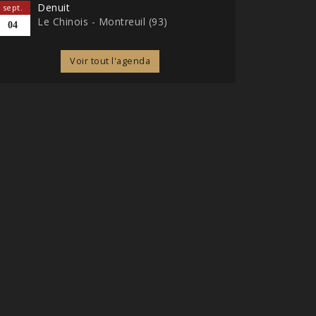
Denuit
sept.
Le Chinois - Montreuil (93)
04
Voir tout l'agenda