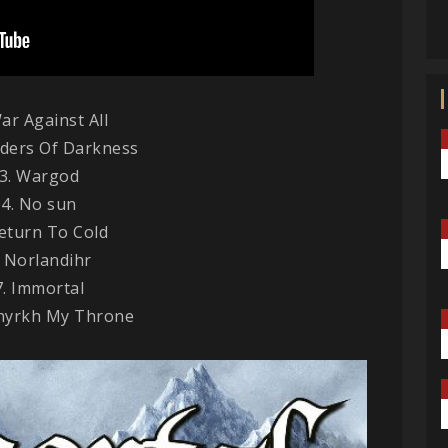
ar Against All
ders Of Darkness
3. Wargod
4. No sun
Return To Cold
. Norlandihr
7. Immortal
shyrkh My Throne