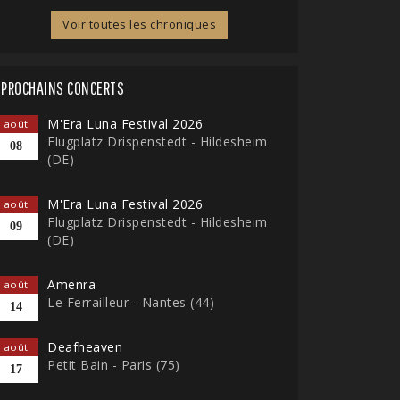
Voir toutes les chroniques
PROCHAINS CONCERTS
M'Era Luna Festival 2026
août
Flugplatz Drispenstedt - Hildesheim
08
(DE)
M'Era Luna Festival 2026
août
Flugplatz Drispenstedt - Hildesheim
09
(DE)
Amenra
août
Le Ferrailleur - Nantes (44)
14
Deafheaven
août
Petit Bain - Paris (75)
17