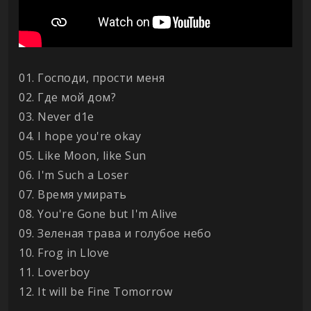
01. Господи, прости меня
02. Где мой дом?
03. Never d1e
04. I hope you're okay
05. Like Moon, like Sun
06. I'm Such a Loser
07. Время умирать
08. You're Gone but I'm Alive
09. Зеленая трава и голубое небо
10. Frog in Llove
11. Loverboy
12. It will be Fine Tomorrow