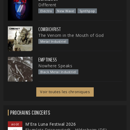
Different
Electro
New Wave
Synthpop
COMBICHRIST
The Venom in the Mouth of God
Metal Industriel
EMPTINESS
Nowhere Speaks
Black Metal Industriel
Voir toutes les chroniques
PROCHAINS CONCERTS
M'Era Luna Festival 2026
août
Flugplatz Drispenstedt - Hildesheim (DE)