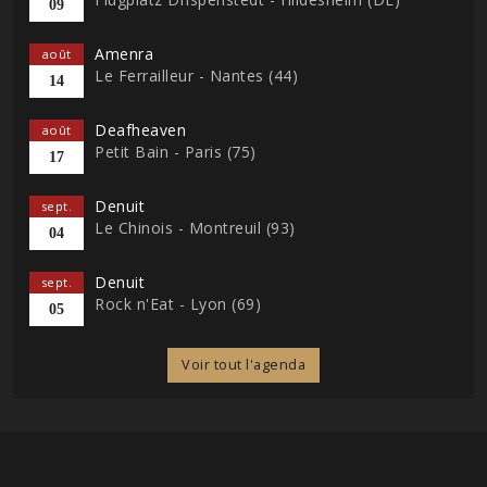
09
Amenra
août
Le Ferrailleur - Nantes (44)
14
Deafheaven
août
Petit Bain - Paris (75)
17
Denuit
sept.
Le Chinois - Montreuil (93)
04
Denuit
sept.
Rock n'Eat - Lyon (69)
05
Voir tout l'agenda