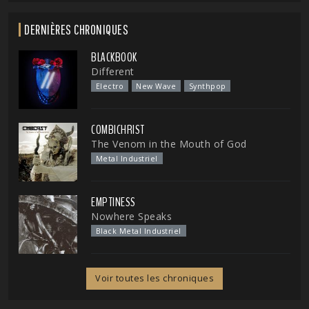
DERNIÈRES CHRONIQUES
BLACKBOOK
Different
Electro
New Wave
Synthpop
COMBICHRIST
The Venom in the Mouth of God
Metal Industriel
EMPTINESS
Nowhere Speaks
Black Metal Industriel
Voir toutes les chroniques