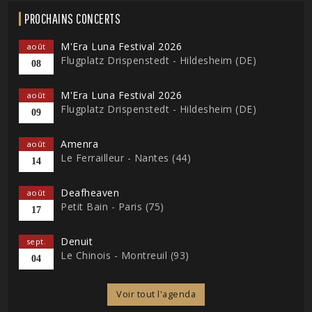
PROCHAINS CONCERTS
M'Era Luna Festival 2026
août
Flugplatz Drispenstedt - Hildesheim (DE)
08
M'Era Luna Festival 2026
août
Flugplatz Drispenstedt - Hildesheim (DE)
09
Amenra
août
Le Ferrailleur - Nantes (44)
14
Deafheaven
août
Petit Bain - Paris (75)
17
Denuit
sept.
Le Chinois - Montreuil (93)
04
Voir tout l'agenda