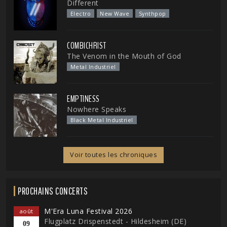
Different
Electro
New Wave
Synthpop
COMBICHRIST
The Venom in the Mouth of God
Metal Industriel
EMPTINESS
Nowhere Speaks
Black Metal Industriel
Voir toutes les chroniques
PROCHAINS CONCERTS
M'Era Luna Festival 2026
août
Flugplatz Drispenstedt - Hildesheim (DE)
09