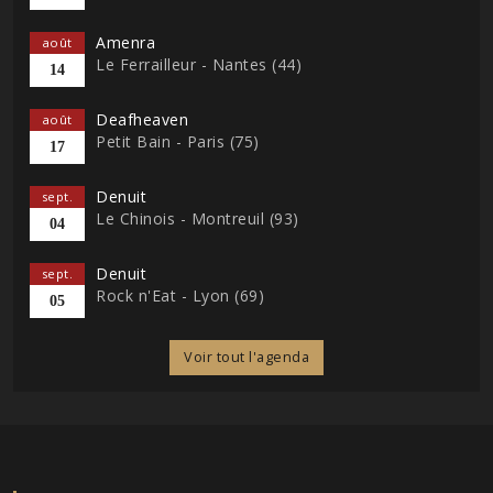
Amenra
août
Le Ferrailleur - Nantes (44)
14
Deafheaven
août
Petit Bain - Paris (75)
17
Denuit
sept.
Le Chinois - Montreuil (93)
04
Denuit
sept.
Rock n'Eat - Lyon (69)
05
Voir tout l'agenda