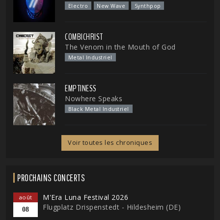
Electro
New Wave
Synthpop
COMBICHRIST
The Venom in the Mouth of God
Metal Industriel
EMPTINESS
Nowhere Speaks
Black Metal Industriel
Voir toutes les chroniques
PROCHAINS CONCERTS
M'Era Luna Festival 2026
août
Flugplatz Drispenstedt - Hildesheim (DE)
08