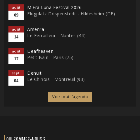
M'Era Luna Festival 2026
août
Flugplatz Drispenstedt - Hildesheim (DE)
09
Amenra
août
Le Ferrailleur - Nantes (44)
14
Deafheaven
août
Petit Bain - Paris (75)
17
Denuit
sept.
Le Chinois - Montreuil (93)
04
Voir tout l'agenda
QUI SOMMES-NOUS ?