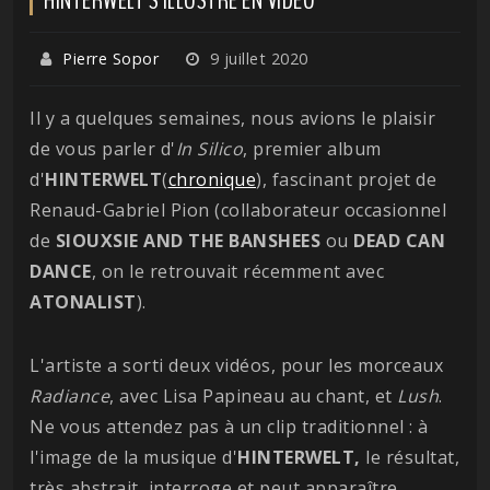
Pierre Sopor
9 juillet 2020
Il y a quelques semaines, nous avions le plaisir
de vous parler d'
In Silico
, premier album
d'
HINTERWELT
(
chronique
), fascinant projet de
Renaud-Gabriel Pion (collaborateur occasionnel
de
SIOUXSIE AND THE BANSHEES
ou
DEAD CAN
DANCE
, on le retrouvait récemment avec
ATONALIST
).
L'artiste a sorti deux vidéos, pour les morceaux
Radiance
, avec Lisa Papineau au chant, et
Lush
.
Ne vous attendez pas à un clip traditionnel : à
l'image de la musique d'
HINTERWELT,
le résultat,
très abstrait, interroge et peut apparaître