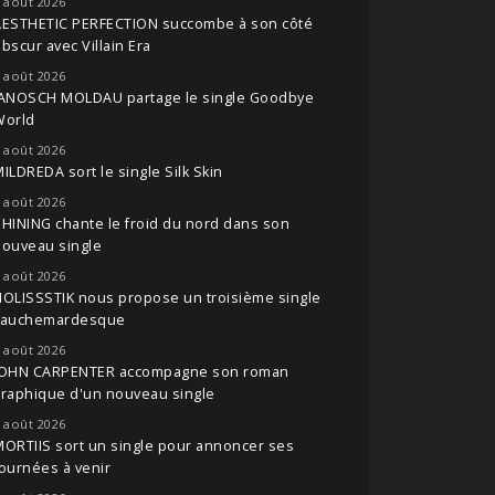
 août 2026
AESTHETIC PERFECTION succombe à son côté
bscur avec Villain Era
 août 2026
JANOSCH MOLDAU partage le single Goodbye
World
 août 2026
ILDREDA sort le single Silk Skin
 août 2026
HINING chante le froid du nord dans son
nouveau single
 août 2026
OLISSSTIK nous propose un troisième single
cauchemardesque
 août 2026
JOHN CARPENTER accompagne son roman
raphique d'un nouveau single
 août 2026
ORTIIS sort un single pour annoncer ses
ournées à venir