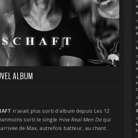
7
o
7
7
M
7
S
UVEL ALBUM
6
H
5
g
HAFT
n'avait plus sorti d'album depuis Les 12
5
éanmoins sorti le single
How Real Men Do
qui
M
rrivée de Max, autrefois batteur, au chant.
t