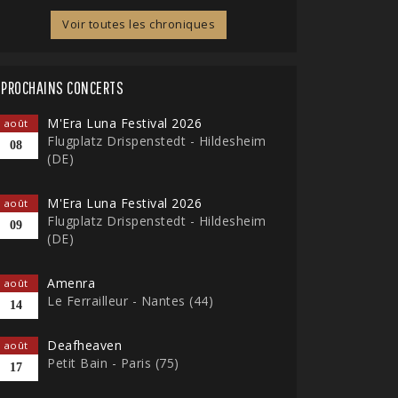
Voir toutes les chroniques
PROCHAINS CONCERTS
M'Era Luna Festival 2026
août
Flugplatz Drispenstedt - Hildesheim
08
(DE)
M'Era Luna Festival 2026
août
Flugplatz Drispenstedt - Hildesheim
09
(DE)
Amenra
août
Le Ferrailleur - Nantes (44)
14
Deafheaven
août
Petit Bain - Paris (75)
17