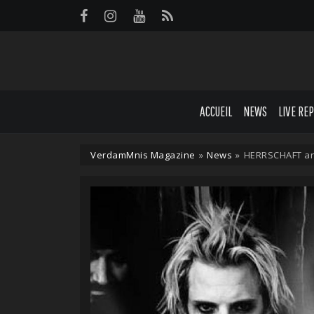
Panneau de gestion des cookies
ACCUEIL
NEWS
LIVE RE
VerdamMnis Magazine
»
News
»
HERRSCHAFT an