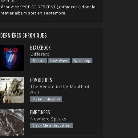
 août 2026
écouvrez PYRE OF DESCENT (gothic rock) dont le
premier album sort en septembre
DERNIÈRES CHRONIQUES
BLACKBOOK
Different
Electro
New Wave
Synthpop
COMBICHRIST
The Venom in the Mouth of
God
Metal Industriel
EMPTINESS
Nowhere Speaks
Black Metal Industriel