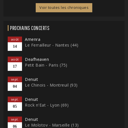
Voir toutes les chroniques
PROCHAINS CONCERTS
Amenra
août
Le Ferrailleur - Nantes (44)
14
Deafheaven
août
Petit Bain - Paris (75)
17
Denuit
sept.
Le Chinois - Montreuil (93)
04
Denuit
sept.
Rock n'Eat - Lyon (69)
05
Denuit
sept.
Le Molotov - Marseille (13)
06