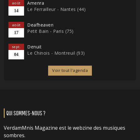
Amenra
août
Le Ferrailleur - Nantes (44)
14
Deafheaven
août
Petit Bain - Paris (75)
17
Denuit
sept.
Le Chinois - Montreuil (93)
04
Voir tout l'agenda
QUI SOMMES-NOUS ?
VerdamMnis Magazine est le webzine des musiques
sombres.