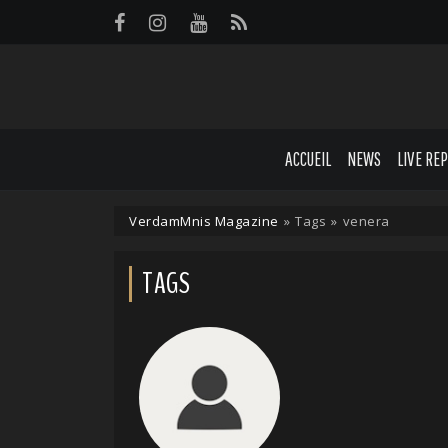
Panneau de gestion des cookies
ACCUEIL
NEWS
LIVE RE
VerdamMnis Magazine
»
Tags
»
venera
TAGS