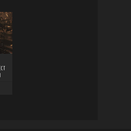
ECT
N