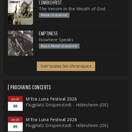
COMBICHRIST
The Venom in the Mouth of God
Metal Industriel
EMPTINESS
Nowhere Speaks
Black Metal Industriel
Voir toutes les chroniques
PROCHAINS CONCERTS
M'Era Luna Festival 2026
août
Flugplatz Drispenstedt - Hildesheim (DE)
08
M'Era Luna Festival 2026
août
Flugplatz Drispenstedt - Hildesheim (DE)
09