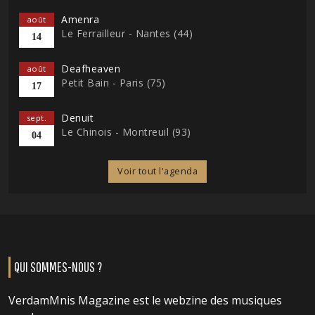
Amenra
août
Le Ferrailleur - Nantes (44)
14
Deafheaven
août
Petit Bain - Paris (75)
17
Denuit
sept.
Le Chinois - Montreuil (93)
04
Voir tout l'agenda
QUI SOMMES-NOUS ?
VerdamMnis Magazine est le webzine des musiques