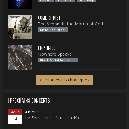
COMBICHRIST
The Venom in the Mouth of God
Metal Industriel
EMPTINESS
Nowhere Speaks
Black Metal Industriel
Voir toutes les chroniques
PROCHAINS CONCERTS
Amenra
août
Le Ferrailleur - Nantes (44)
14