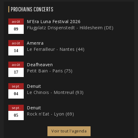
PROCHAINS CONCERTS
M'Era Luna Festival 2026
août
Flugplatz Drispenstedt - Hildesheim (DE)
09
Amenra
août
Le Ferrailleur - Nantes (44)
14
Deafheaven
août
Petit Bain - Paris (75)
17
Denuit
sept.
Le Chinois - Montreuil (93)
04
Denuit
sept.
Rock n'Eat - Lyon (69)
05
Voir tout l'agenda