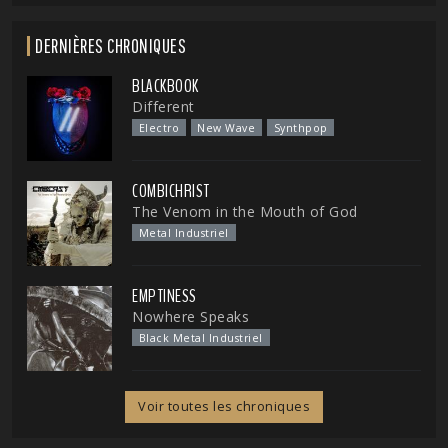
DERNIÈRES CHRONIQUES
BLACKBOOK
Different
Electro
New Wave
Synthpop
COMBICHRIST
The Venom in the Mouth of God
Metal Industriel
EMPTINESS
Nowhere Speaks
Black Metal Industriel
Voir toutes les chroniques